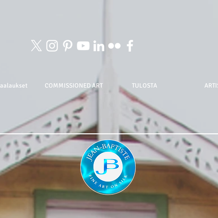
maalaukset
COMMISSIONED ART
TULOSTA
ARTI