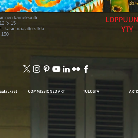
ininen kameleontti
LOPPUU
12 "x 15"
YTY
M:
käsinmaalattu silkki
150
aalaukset
COMMISSIONED ART
TULOSTA
ARTI