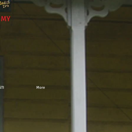
NMY
STI
More