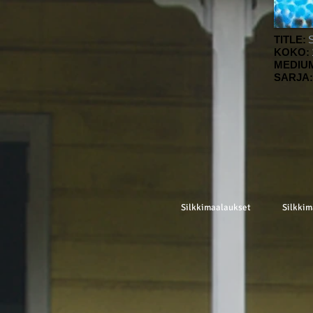
TITLE:
S
KOKO:
MEDIU
SARJA:
Silkkimaalaukset
Silkkim