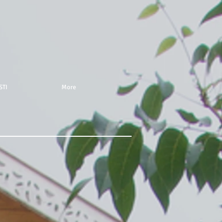
STI
More