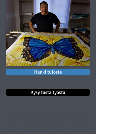
Hanki tuloste
Kysy tästä työstä
Tämä maalaus on osa moni-alkuperäistä
sarjaa. Jean-Baptiste luo useamman
kuin yhden version tästä motiivista,
kukin yksilöllisesti käsin piirretty