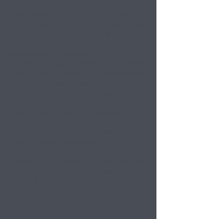
vesipohjaisella resistillä ja
käsinmaalattu Sumi-ponin hiusharjoilla
vesipohjaisen nestemäisen
pigmenttisilkkimaalin levittämiseksi 10
mm: n 100% Habotai-silkkiin. Kaksi
samanlaista kappaletta eivät tee
jokaisesta maalauksesta alkuperäistä,
joka on valonkestävä ja vedenkestävä.
Kaikissa maalauksissa on käsin
allekirjoitettu ja päivätty aitoustodistus.
Koska Jean-Baptiste maalaa käsin
jokaisen maalauksen, kun ne ostetaan
sarjasta, hän tarvitsee seitsemän päivää
valmiin teoksen luomiseen.
Taidetta myydään kehyksettynä
valssattuna
suljettu postitusputki.
Toimitus on ilmainen.