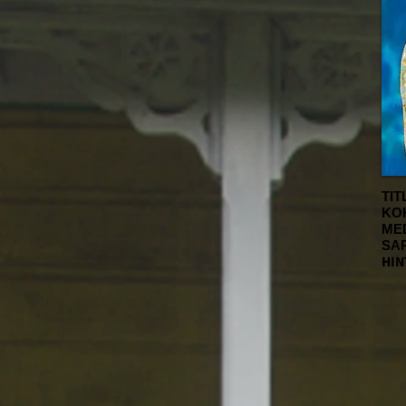
TIT
KO
ME
SA
HIN