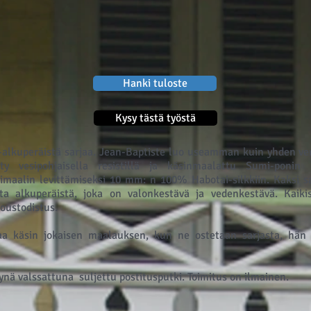
Hanki tuloste
Kysy tästä työstä
lkuperäistä sarjaa. Jean-Baptiste luo useamman kuin yhden vers
etty vesipohjaisella resistillä ja käsinmaalattu Sumi-ponin h
imaalin levittämiseksi 10 mm: n 100% Habotai-silkkiin. Kaksi s
ta alkuperäistä, joka on valonkestävä ja vedenkestävä. Kaik
itoustodistus.
a käsin jokaisen maalauksen, kun ne ostetaan sarjasta, hän 
ynä valssattuna
suljettu postitusputki. Toimitus on ilmainen.