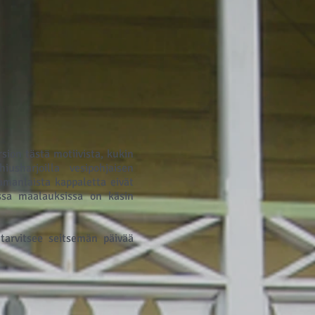
ion tästä motiivista, kukin
iusharjoilla vesipohjaisen
amanlaista kappaletta eivät
issa maalauksissa on käsin
tarvitsee seitsemän päivää