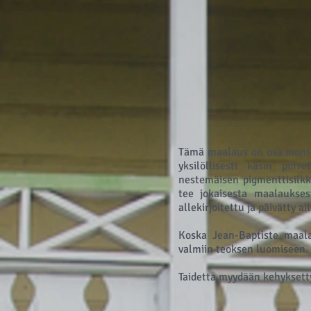
Tämä maalaus on osa moni-a
yksilöllisesti käsin piirr
nestemäisen pigmenttisilkk
tee jokaisesta maalaukses
allekirjoitettu ja päivätty a
Koska Jean-Baptiste maala
valmiin teoksen luomiseen.
Taidetta myydään kehyksett