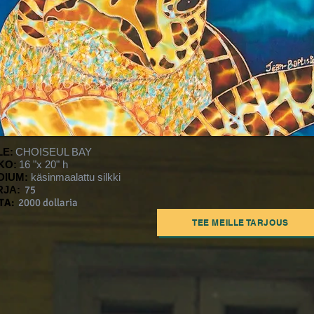
LE:
CHOISEUL BAY
KO:
16 "x 20" h
DIUM:
käsinmaalattu silkki
RJA:
75
TA:
2000 dollaria
TEE MEILLE TARJOUS