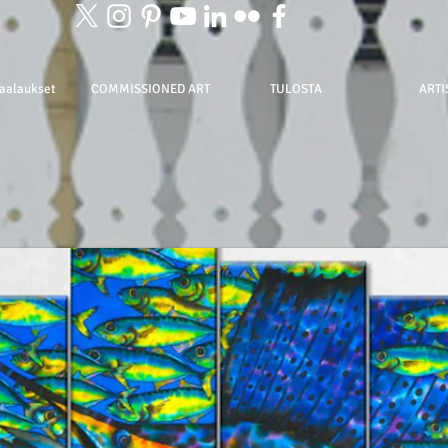
aalaukset
COMMISSIONED ART
TULOSTA
ARTI