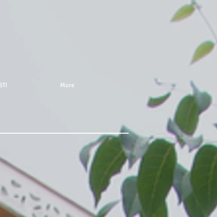
STI
More