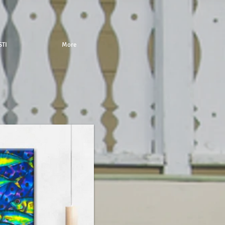
STI
More