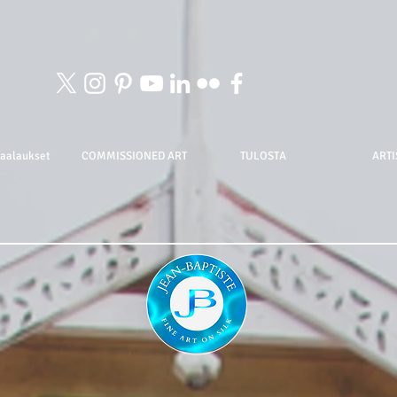
maalaukset
COMMISSIONED ART
TULOSTA
ARTI