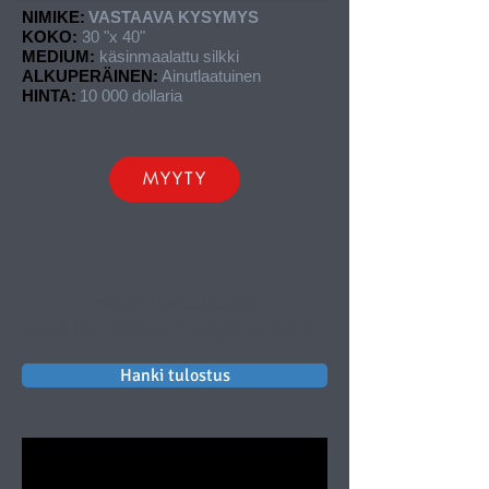
NIMIKE:
VASTAAVA KYSYMYS
KOKO:
30 "x 40"
MEDIUM:
käsinmaalattu silkki
ALKUPERÄINEN:
Ainutlaatuinen
HINTA:
10 000 dollaria
MYYTY
YKSITYINEN KOKOELMA
Lucia Distillers Limited, St.Lucia
WI
Hanki tulostus