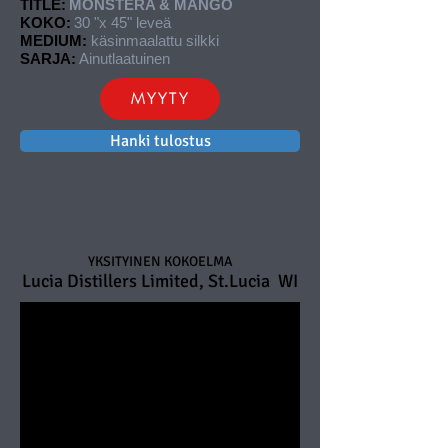
TITLE:
MONSTERA & MANGO
KOKO:
30 "x 45" leveä
MEDIUM:
käsinmaalattu silkki
SARJA:
Ainutlaatuinen
MYYTY
Hanki tulostus
YKSITYINEN KOKOELMA
Lucia Distillers Limited, St.Lucia
WI