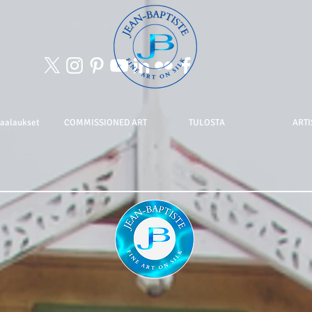
maalaukset
COMMISSIONED ART
TULOSTA
ARTI