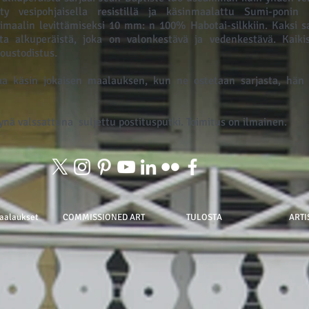
etty vesipohjaisella resistillä ja käsinmaalattu Sumi-ponin h
imaalin levittämiseksi 10 mm: n 100% Habotai-silkkiin. Kaksi s
ta alkuperäistä, joka on valonkestävä ja vedenkestävä. Kaik
itoustodistus.
a käsin jokaisen maalauksen, kun ne ostetaan sarjasta, hän 
ynä valssattuna
suljettu postitusputki. Toimitus on ilmainen.
aalaukset
COMMISSIONED ART
TULOSTA
ARTI