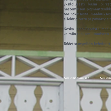
yksilöllisesti käsin piirr
nestemäisen pigmenttisilkk
tee jokaisesta maalaukses
allekirjoitettu ja päivätty a
Koska Jean-Baptiste maala
valmiin teoksen luomiseen.
Taidetta myydään kehyksett
Silkkimaalaukset
Silkkim