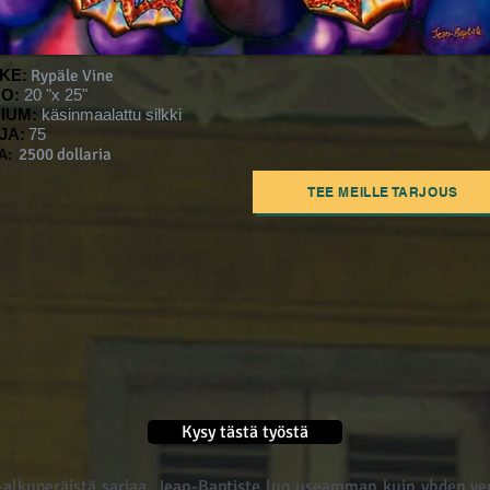
IKE:
Rypäle Vine
O:
20 "x 25"
IUM:
käsinmaalattu silkki
JA:
75
A:
2500 dollaria
TEE MEILLE TARJOUS
Kysy tästä työstä
lkuperäistä sarjaa. Jean-Baptiste luo useamman kuin yhden vers