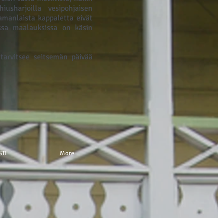
iusharjoilla vesipohjaisen
amanlaista kappaletta eivät
issa maalauksissa on käsin
tarvitsee seitsemän päivää
STI
More