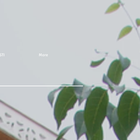
STI
More