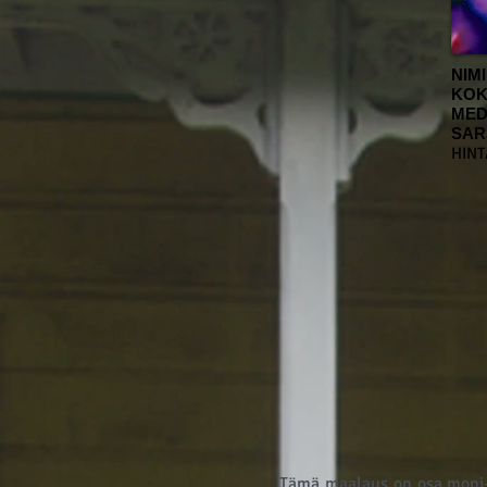
NIM
KOK
MED
SAR
HINT
Tämä maalaus on osa moni-a