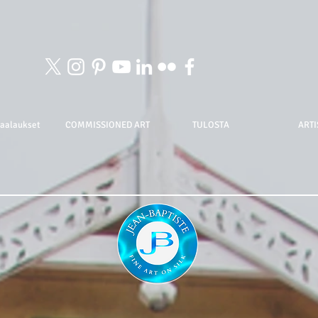
maalaukset
COMMISSIONED ART
TULOSTA
ARTI