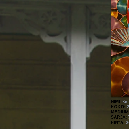
NIMI:
Koi
KOKO:
2
MEDIUM
SARJA:
HINTA:
20