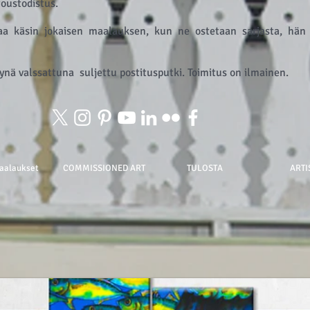
itoustodistus.
a käsin jokaisen maalauksen, kun ne ostetaan sarjasta, hän 
ynä valssattuna
suljettu postitusputki. Toimitus on ilmainen.
aalaukset
COMMISSIONED ART
TULOSTA
ARTI