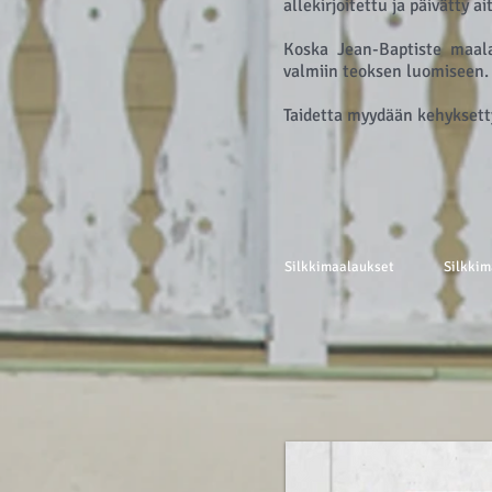
allekirjoitettu ja päivätty a
Koska Jean-Baptiste maala
valmiin teoksen luomiseen.
Taidetta myydään kehyksett
Silkkimaalaukset
Silkkim