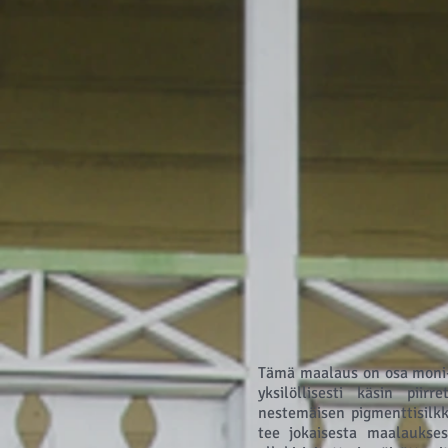
Tämä maalaus on osa moni-a
yksilöllisesti käsin piir
nestemäisen pigmenttisilkk
tee jokaisesta maalaukses