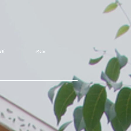
STI
More