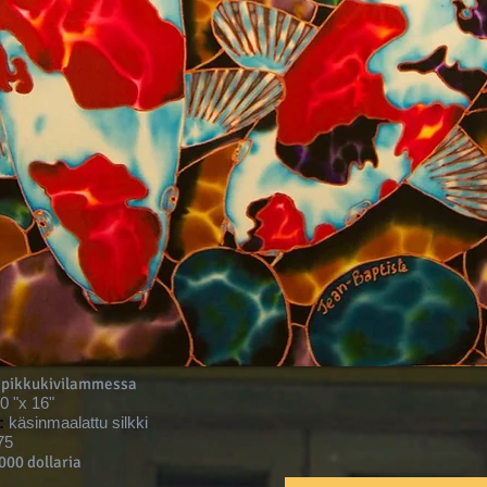
 pikkukivilammessa
0 "x 16"
:
käsinmaalattu silkki
75
00 dollaria