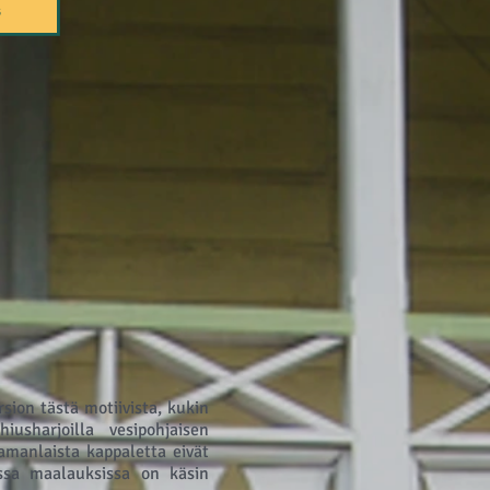
S
ion tästä motiivista, kukin
hiusharjoilla vesipohjaisen
amanlaista kappaletta eivät
issa maalauksissa on käsin