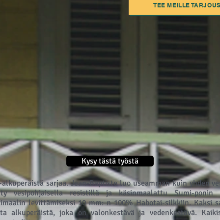
TEE MEILLE TARJOU
Kysy tästä työstä
lkuperäistä sarjaa. Jean-Baptiste luo useamman kuin yhden vers
retty vesipohjaisella resistillä ja käsinmaalattu Sumi-ponin 
imaalin levittämiseksi 10 mm: n 100% Habotai-silkkiin. Kaksi s
ta alkuperäistä, joka on valonkestävä ja vedenkestävä. Kaik