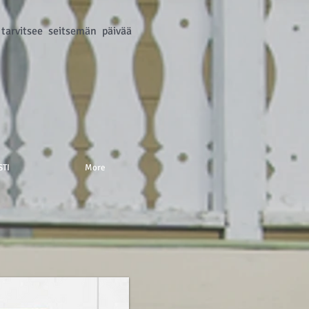
tarvitsee seitsemän päivää
STI
More