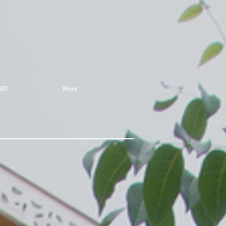
STI
More