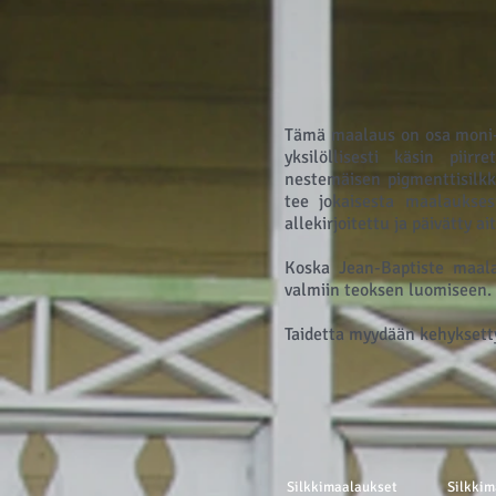
Tämä maalaus on osa moni-a
yksilöllisesti käsin piirr
nestemäisen pigmenttisilkk
tee jokaisesta maalaukses
allekirjoitettu ja päivätty a
Koska Jean-Baptiste maala
valmiin teoksen luomiseen.
Taidetta myydään kehyksett
Silkkimaalaukset
Silkkim