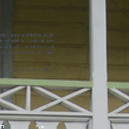
ion tästä motiivista, kukin
iusharjoilla vesipohjaisen
amanlaista kappaletta eivät
issa maalauksissa on käsin
tarvitsee seitsemän päivää
STI
More