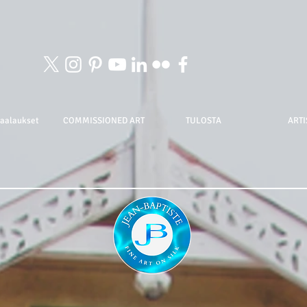
maalaukset
COMMISSIONED ART
TULOSTA
ARTI