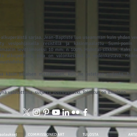
lkuperäistä sarjaa. Jean-Baptiste luo useamman kuin yhden vers
etty vesipohjaisella resistillä ja käsinmaalattu Sumi-ponin h
imaalin levittämiseksi 10 mm: n 100% Habotai-silkkiin. Kaksi s
ta alkuperäistä, joka on valonkestävä ja vedenkestävä. Kaik
itoustodistus.
a käsin jokaisen maalauksen, kun ne ostetaan sarjasta, hän 
ynä valssattuna
suljettu postitusputki. Toimitus on ilmainen.
aalaukset
COMMISSIONED ART
TULOSTA
ARTI