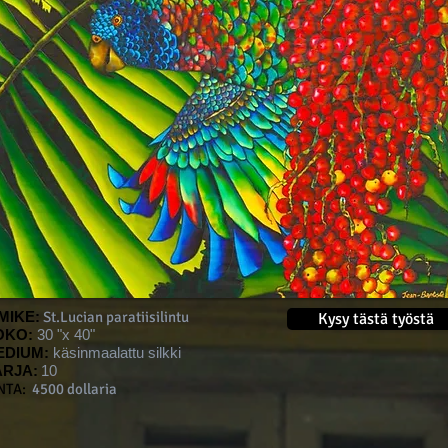
MIKE:
St.Lucian paratiisilintu
Kysy tästä työstä
OKO:
30 "x 40"
EDIUM:
käsinmaalattu silkki
ARJA:
10
NTA:
4500 dollaria