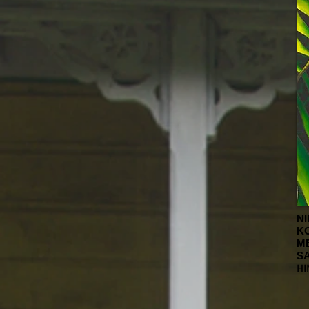
NI
K
M
S
HI